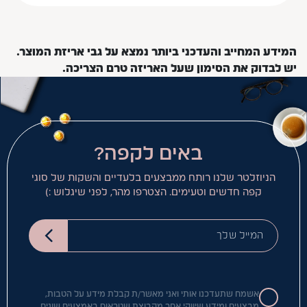
המידע המחייב והעדכני ביותר נמצא על גבי אריזת המוצר.
יש לבדוק את הסימון שעל האריזה טרם הצריכה.
באים לקפה?
הניוזלטר שלנו רותח ממבצעים בלעדיים והשקות של סוגי
קפה חדשים וטעימים. הצטרפו מהר, לפני שיגלוש :)
המייל שלך
אשמח שתעדכנו אותי ואני מאשר/ת קבלת מידע על הטבות,
מבצעים ומידע שיווקי אחר מקבוצת שטראוס באמצעים שונים