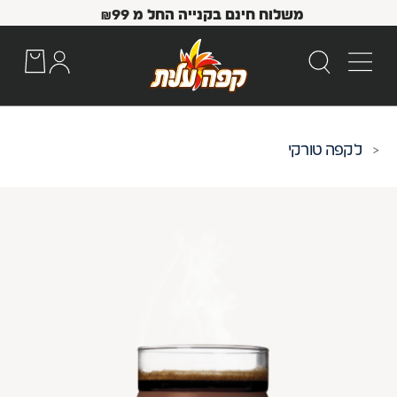
משלוח חינם בקנייה החל מ
99
₪
קפה טורקי
 Up and Down arrow keys to navigate search results.