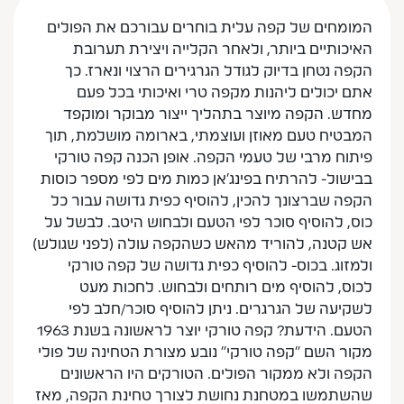
המומחים של קפה עלית בוחרים עבורכם את הפולים
האיכותיים ביותר, ולאחר הקלייה ויצירת תערובת
הקפה נטחן בדיוק לגודל הגרגירים הרצוי ונארז. כך
אתם יכולים ליהנות מקפה טרי ואיכותי בכל פעם
מחדש. הקפה מיוצר בתהליך ייצור מבוקר ומוקפד
המבטיח טעם מאוזן ועוצמתי, בארומה מושלמת, תוך
פיתוח מרבי של טעמי הקפה. אופן הכנה קפה טורקי
בבישול- להרתיח בפינג'אן כמות מים לפי מספר כוסות
הקפה שברצונך להכין, להוסיף כפית גדושה עבור כל
כוס, להוסיף סוכר לפי הטעם ולבחוש היטב. לבשל על
אש קטנה, להוריד מהאש כשהקפה עולה (לפני שגולש)
ולמזוג. בכוס- להוסיף כפית גדושה של קפה טורקי
לכוס, להוסיף מים רותחים ולבחוש. לחכות מעט
לשקיעה של הגרגרים. ניתן להוסיף סוכר/חלב לפי
הטעם. הידעת? קפה טורקי יוצר לראשונה בשנת 1963
מקור השם "קפה טורקי" נובע מצורת הטחינה של פולי
הקפה ולא ממקור הפולים. הטורקים היו הראשונים
שהשתמשו במטחנת נחושת לצורך טחינת הקפה, מאז