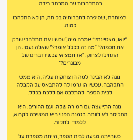
בהתלהבות עם המכתב בידה.
למוחרת, שסיפרה לחברותיה בכיתה, הן לא התלהבו
כמוה.
“יואו, מצטיינת?” אמרה מיה,“עכשיו את תתלהבי שרק
את חכמה?" “מה זה בכלל אומר?” שאלה נעמי. הן
התחילו לצחוק. "אז תמציאי עכשיו דברים של
מבוגרים?"
נוגה לא הבינה למה הן צוחקות עליה, היא ממש
התלהבה. עכשיו הן גרמו לה להתבאס על הקבלה
לבית הספר ולהתלבט אם ללכת בכלל.
נוגה התייעצה עם המורה שלה, ועם ההורים. היא
החליטה לא לוותר. בזמנה הפנוי היא המשיכה לקרוא,
ללמוד ולחקור.
כשהייתה מגיעה לבית הספר, הייתה מספרת על