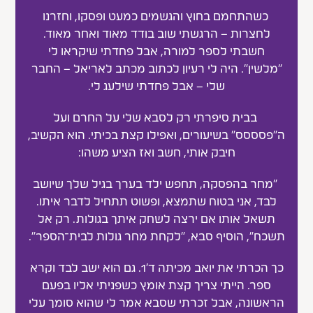
כשהתחמם בחוץ והגשמים כמעט ופסקו, וחזרנו
לחצרות – הרגשתי שוב בודד מאוד ואחר מאוד.
חשבתי לספר למורה, אבל פחדתי שיקראו לי
"מלשין". היה לי רעיון לכתוב מכתב לאריאל – החבר
שלי – אבל פחדתי שילעג לי.
בבית סיפרתי רק לסבא שלי על החרם ועל
ה"פסססס" בשיעורים, ואפילו קצת בכיתי. הוא הקשיב,
חיבק אותי, חשב ואז הציע משהו:
"מחר בהפסקה, תחפש ילד בערך בגיל שלך שיושב
לבד, אני בטוח שתמצא, ופשוט תתחיל לדבר איתו.
תשאל אותו אם ירצה לשחק איתך בגולות. רק אל
תשכח", הוסיף סבא, "לקחת מחר גולות לבית־הספר".
כך הכרתי את יואב מכיתה ד׳1. גם הוא ישב לבד וקרא
ספר. הייתי צריך קצת אומץ כשפניתי אליו בפעם
הראשונה, אבל זכרתי שסבא אמר לי שהוא סומך עלי