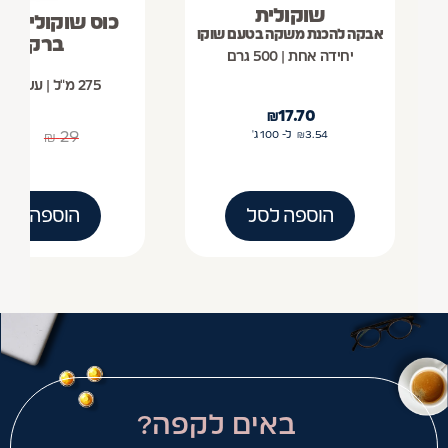
שוקולית
כוס שוקולית ב
אבקה להכנת משקה בטעם שוקו
ברקים
יחידה אחת | 500 גרם
275 מ"ל | עשויה מלמין
₪
17.70
₪
19
₪
29
3.54
₪
ל- 100
ג'
הוספה לסל
הוספה לסל
באים לקפה?