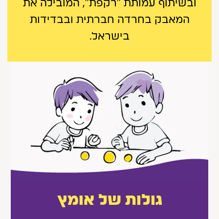
ובשיתוף עמותת ״רקפת״, המובילה את
המאבק בחרדה חברתית ובבדידות
בישראל.
גולות של אומץ