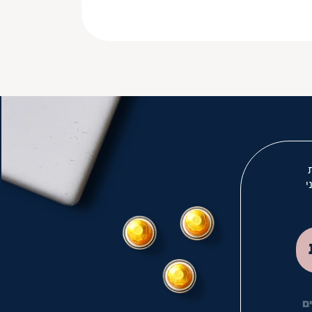
י
לך
ם