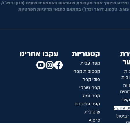
ומידע שיווקי אחר מקבוצת שטראוס באמצעים שונים (כגון: דוא"ל,
SMS, טלפון, דואר וכדו') בהתאם
לתנאי מדיניות הפרטיות
רת
קטגוריות
עקבו אחרינו
ר
קפה עלית
ות
קפסולות קפה
בות
פולי קפה
יות
קפה טורקי
חים
קפה נמס
קשר
קפה פלטינום
ל עסקה
שוקולית
 ביטול
Alpro
ה
ליד הקפה