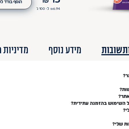
הוסף בודד ל
6.94
₪
ל- 100
ג'
תשובות
מידע נוסף
מדיניות 
ר?
ות?
אתר?
ל השימוש בהזמנה עתידית?
י?
ות שלי?