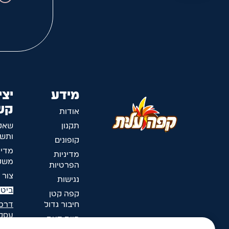
מידע
יצי
קש
אודות
תקנון
שאל
ותשו
קופונים
מדינ
מדיניות
משלו
הפרטיות
צור 
נגישות
ביטו
קפה קטן
חיבור גדול
דרכי
עסק
חוות דעת