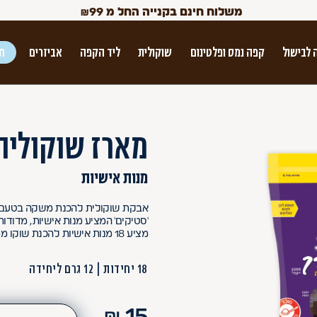
משלוח חינם בקנייה החל מ
99
₪
 לבישול
קפה נמס ופלטינום
שוקולית
ליד הקפה
אביזרים
חג
ש הטאב
מארז שוקולית
מנות אישיות
אבקת שוקולית להכנת משקה בטעם ש
'סטיקים' המציע מנות אישיות, מדודות
מציע 18 מנות אישיות להכנת שוקו מפנק ועשיר.
Use Up and Dow
18 יחידות
12 גרם ליחידה
₪
15