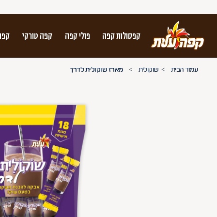
קפסולות קפה
פולי קפה
קפה טורקי
קפה
על מנת לנווט בתת תפריט יש להשתמש במק
עמוד הבית
שוקולית
מארז שוקולית לדרך
n arrow keys to navigate search results.