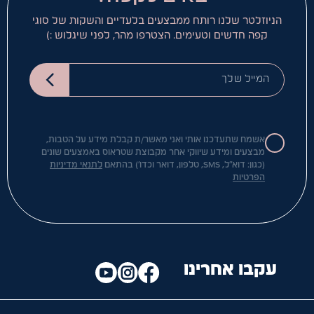
הניוזלטר שלנו רותח ממבצעים בלעדיים והשקות של סוגי
קפה חדשים וטעימים. הצטרפו מהר, לפני שיגלוש :)
המייל שלך
אשמח שתעדכנו אותי ואני מאשר/ת קבלת מידע על הטבות,
מבצעים ומידע שיווקי אחר מקבוצת שטראוס באמצעים שונים
(כגון: דוא"ל, SMS, טלפון, דואר וכדו') בהתאם
לתנאי מדיניות
הפרטיות
עקבו אחרינו