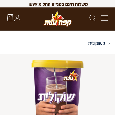
משלוח חינם בקנייה החל מ
99
₪
שוקולית
 Up and Down arrow keys to navigate search results.