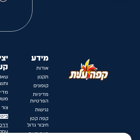
מידע
יצי
קש
אודות
תקנון
שאל
ותשו
קופונים
מדינ
מדיניות
משלו
הפרטיות
צור 
נגישות
ביטו
קפה קטן
חיבור גדול
דרכי
עסק
חוות דעת