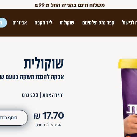
משלוח חינם בקנייה החל מ
99
₪
 לבישול
קפה נמס ופלטינום
שוקולית
ליד הקפה
אביזרים
חג
ש הטאב
שוקולית
אבקה להכנת משקה בטעם שו
יחידה אחת
500 גרם
Use Up and Dow
₪
17.70
הוסף בודד
3.54
₪
ל- 100
ג'