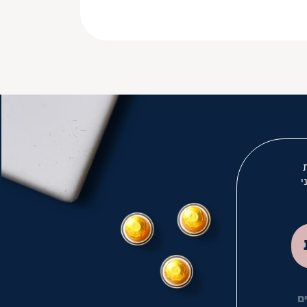
י
לך
ם