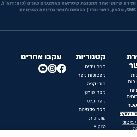
ומידע שיווקי אחר מקבוצת שטראוס באמצעים שונים (כגון: דוא"ל,
SMS, טלפון, דואר וכדו') בהתאם
לתנאי מדיניות הפרטיות
רת
קטגוריות
עקבו אחרינו
ר
קפה עלית
ות
קפסולות קפה
בות
פולי קפה
יות
קפה טורקי
חים
קפה נמס
קשר
קפה פלטינום
ל עסקה
שוקולית
 ביטול
Alpro
ה
ליד הקפה