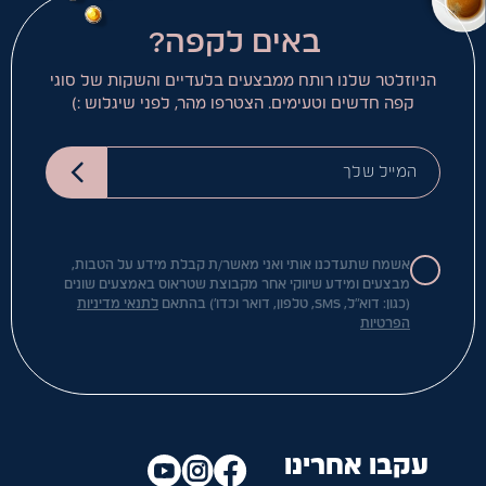
באים לקפה?
הניוזלטר שלנו רותח ממבצעים בלעדיים והשקות של סוגי
קפה חדשים וטעימים. הצטרפו מהר, לפני שיגלוש :)
המייל שלך
אשמח שתעדכנו אותי ואני מאשר/ת קבלת מידע על הטבות,
מבצעים ומידע שיווקי אחר מקבוצת שטראוס באמצעים שונים
(כגון: דוא"ל, SMS, טלפון, דואר וכדו') בהתאם
לתנאי מדיניות
הפרטיות
עקבו אחרינו