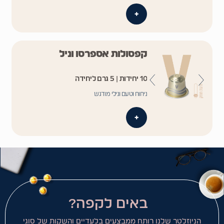
+
קפסולות אספרסו וניל
10 יחידות | 5 גרם ליחידה
ניחוח וטעם ונילי מודגש
+
באים לקפה?
הניוזלטר שלנו רותח ממבצעים בלעדיים והשקות של סוגי