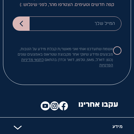
קפה חדשים וטעימים. הצטרפו מהר, לפני שיגלוש :)
המייל שלך
אשמח שתעדכנו אותי ואני מאשר/ת קבלת מידע על הטבות,
מבצעים ומידע שיווקי אחר מקבוצת שטראוס באמצעים שונים
(כגון: דוא"ל, SMS, טלפון, דואר וכדו') בהתאם
לתנאי מדיניות
הפרטיות
עקבו אחרינו
מידע