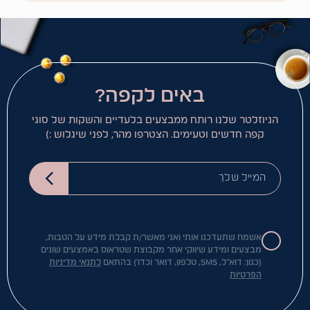
באים לקפה?
הניוזלטר שלנו רותח ממבצעים בלעדיים והשקות של סוגי
קפה חדשים וטעימים. הצטרפו מהר, לפני שיגלוש :)
המייל שלך
אשמח שתעדכנו אותי ואני מאשר/ת קבלת מידע על הטבות,
מבצעים ומידע שיווקי אחר מקבוצת שטראוס באמצעים שונים
(כגון: דוא"ל, SMS, טלפון, דואר וכדו') בהתאם
לתנאי מדיניות
הפרטיות