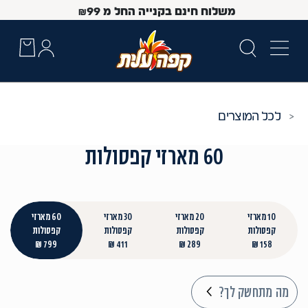
משלוח חינם בקנייה החל מ
99
₪
כל המוצרים
60 מארזי קפסולות
10 מארזי
20 מארזי
30 מארזי
60 מארזי
קפסולות
קפסולות
קפסולות
קפסולות
799 ₪
411 ₪
289 ₪
158 ₪
 Up and Down arrow keys to navigate search results.
מה מתחשק לך?