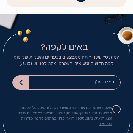
באים לקפה?
הניוזלטר שלנו רותח ממבצעים בלעדיים והשקות של סוגי
קפה חדשים וטעימים. הצטרפו מהר, לפני שיגלוש :)
המייל שלך
אשמח שתעדכנו אותי ואני מאשר/ת קבלת מידע על הטבות,
מבצעים ומידע שיווקי אחר מקבוצת שטראוס באמצעים שונים
(כגון: דוא"ל, SMS, טלפון, דואר וכדו') בהתאם
לתנאי מדיניות
הפרטיות