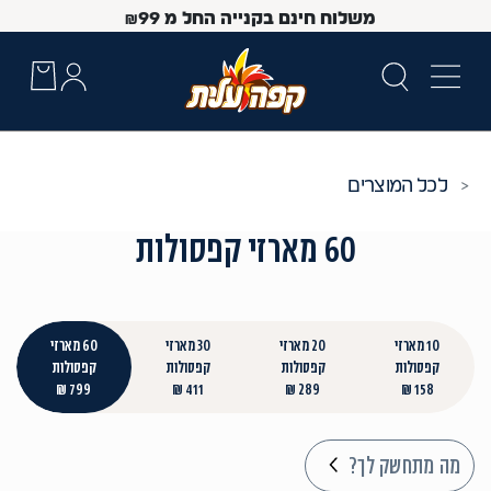
משלוח חינם בקנייה החל מ
99
₪
כל המוצרים
60 מארזי קפסולות
10 מארזי
20 מארזי
30 מארזי
60 מארזי
קפסולות
קפסולות
קפסולות
קפסולות
799 ₪
411 ₪
289 ₪
158 ₪
 Up and Down arrow keys to navigate search results.
מה מתחשק לך?