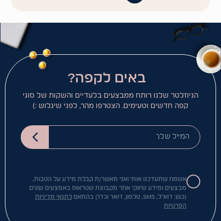
באים לקפה?
הניוזלטר שלנו רותח ממבצעים בלעדיים והשקות של סוגי
קפה חדשים וטעימים. הצטרפו מהר, לפני שיגלוש :)
המייל שלך
אשמח שתעדכנו אותי ואני מאשר/ת קבלת מידע על הטבות,
מבצעים ומידע שיווקי אחר מקבוצת שטראוס באמצעים שונים
(כגון: דוא"ל, SMS, טלפון, דואר וכדו') בהתאם
לתנאי מדיניות
הפרטיות