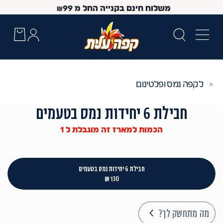
משלוח חינם בקנייה החל מ
99
₪
קפה נמס ופלטינום
חבילת 6 יחידות נמס בטעמים
הכמות למארז זה מוגבלת ל 1
חבילת 6 יחידות נמס בטעמים
130 ₪
 Up and Down arrow keys to navigate search results.
מה מתחשק לך?