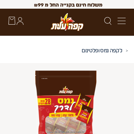
משלוח חינם בקנייה החל מ
99
₪
קפה נמס ופלטינום
 Up and Down arrow keys to navigate search results.