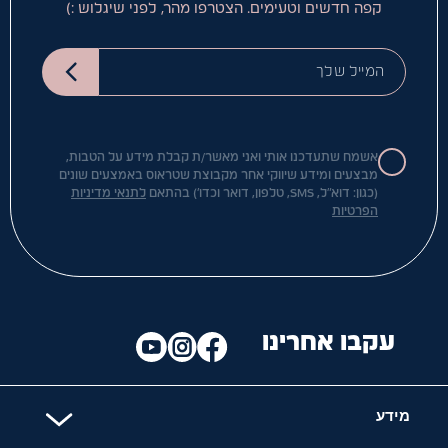
קפה חדשים וטעימים. הצטרפו מהר, לפני שיגלוש :)
המייל שלך
אשמח שתעדכנו אותי ואני מאשר/ת קבלת מידע על הטבות,
מבצעים ומידע שיווקי אחר מקבוצת שטראוס באמצעים שונים
(כגון: דוא"ל, SMS, טלפון, דואר וכדו') בהתאם
לתנאי מדיניות
הפרטיות
עקבו אחרינו
מידע