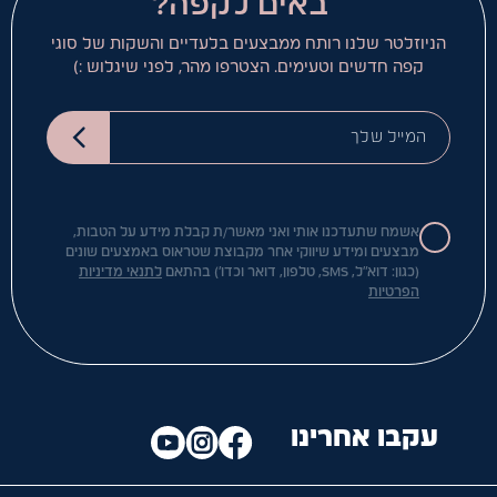
באים לקפה?
הניוזלטר שלנו רותח ממבצעים בלעדיים והשקות של סוגי
קפה חדשים וטעימים. הצטרפו מהר, לפני שיגלוש :)
המייל שלך
אשמח שתעדכנו אותי ואני מאשר/ת קבלת מידע על הטבות,
מבצעים ומידע שיווקי אחר מקבוצת שטראוס באמצעים שונים
(כגון: דוא"ל, SMS, טלפון, דואר וכדו') בהתאם
לתנאי מדיניות
הפרטיות
עקבו אחרינו