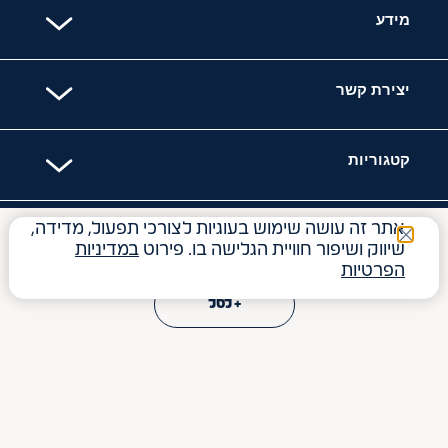
מידע
יצירת קשר
קטגוריות
אתר זה עושה שימוש בעוגיות לצורכי תפעול, מדידה,
האתר מאובטח עם
₪
27.50
Price reduced from
to
₪
30
שיווק ושיפור חוויית הגלישה בו. פירוט
במדיניות
הפרטיות
13.75
₪
ל- 100
ג'
15.00
₪
ל- 100
ג'
+ לסל