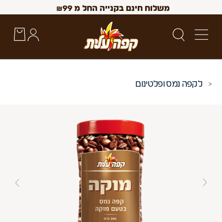
משלוח חינם בקנייה החל מ
99
₪
קפה נמס ופלטינום
 Up and Down arrow keys to navigate search results.