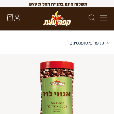
משלוח חינם בקנייה החל מ
99
₪
קפה נמס ופלטינום
 Up and Down arrow keys to navigate search results.