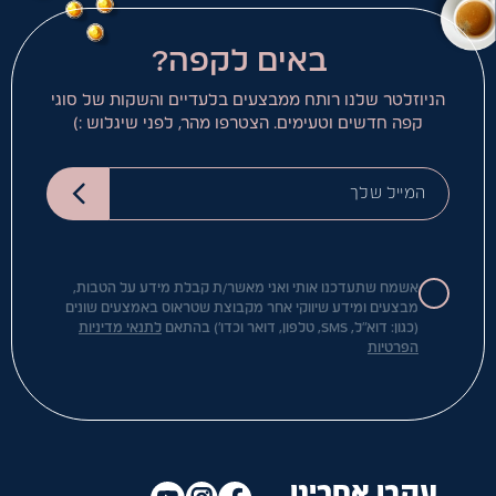
באים לקפה?
הניוזלטר שלנו רותח ממבצעים בלעדיים והשקות של סוגי
קפה חדשים וטעימים. הצטרפו מהר, לפני שיגלוש :)
המייל שלך
אשמח שתעדכנו אותי ואני מאשר/ת קבלת מידע על הטבות,
מבצעים ומידע שיווקי אחר מקבוצת שטראוס באמצעים שונים
(כגון: דוא"ל, SMS, טלפון, דואר וכדו') בהתאם
לתנאי מדיניות
הפרטיות
עקבו אחרינו