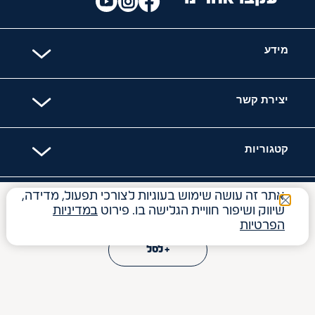
מידע
יצירת קשר
קטגוריות
אתר זה עושה שימוש בעוגיות לצורכי תפעול, מדידה,
האתר מאובטח עם
₪
27.50
Price reduced from
to
₪
30
שיווק ושיפור חוויית הגלישה בו. פירוט
במדיניות
הפרטיות
13.75
₪
ל- 100
ג'
15.00
₪
ל- 100
ג'
+ לסל