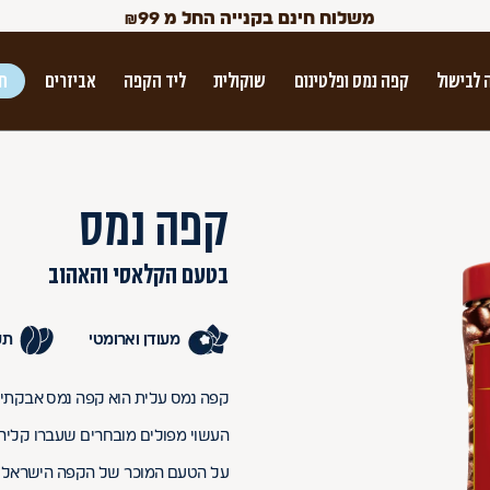
משלוח חינם בקנייה החל מ
99
₪
 לבישול
קפה נמס ופלטינום
שוקולית
ליד הקפה
אביזרים
חג
ש הטאב
קפה נמס
בטעם הקלאסי והאהוב
מעודן וארומטי
תע
Use Up and Dow
קפה נמס עלית הוא קפה נמס אבקתי 
העשוי מפולים מובחרים שעברו קליה ב
על הטעם המוכר של הקפה הישראלי 