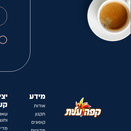
מידע
יצי
קש
אודות
תקנון
שאל
ותשו
קופונים
מדינ
מדיניות