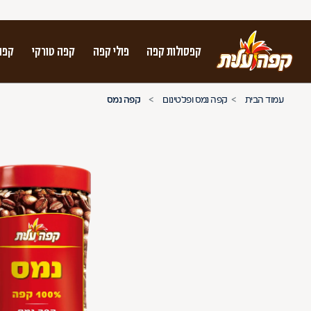
קפסולות קפה
פולי קפה
קפה טורקי
קפה
על מנת לנווט בתת תפריט יש להשתמש במק
עמוד הבית
קפה נמס ופלטינום
קפה נמס
n arrow keys to navigate search results.