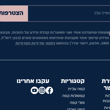
המייל ש
הצטרפות
אשמח שתעדכנו אותי ואני מאשר/ת קבלת מידע על הטבות, מבצעי
ומידע שיווקי אחר מקבוצת שטראוס באמצעים שונים (כגון: דוא"ל,
SMS, טלפון, דואר וכדו') בהתאם
לתנאי מדיניות הפרטיות
רת
קטגוריות
עקבו אחרינו
ר
קפה עלית
ות
קפסולות קפה
בות
פולי קפה
יות
קפה טורקי