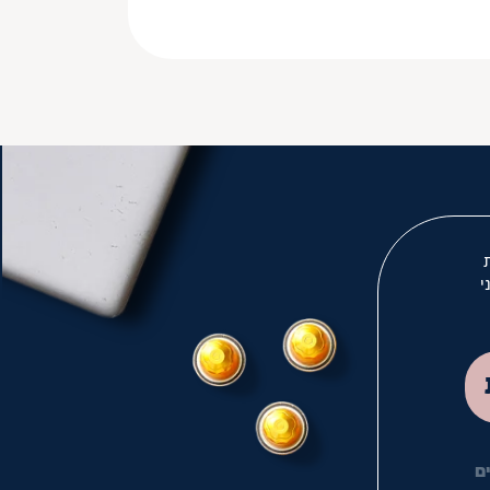
י
לך
ם