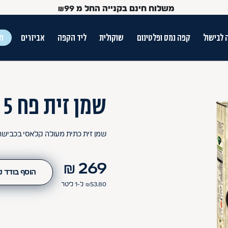
משלוח חינם בקנייה החל מ
99
₪
 לבישול
קפה נמס ופלטינום
שוקולית
ליד הקפה
אביזרים
חג
ש הטאב
שמן זית פח 5 ליטר
שמן זית כתית מעולה קלאסי בכבישה קרה
₪
269
הוסף בודד 
53.80
₪
ל-1
ליטר
Use Up and Dow