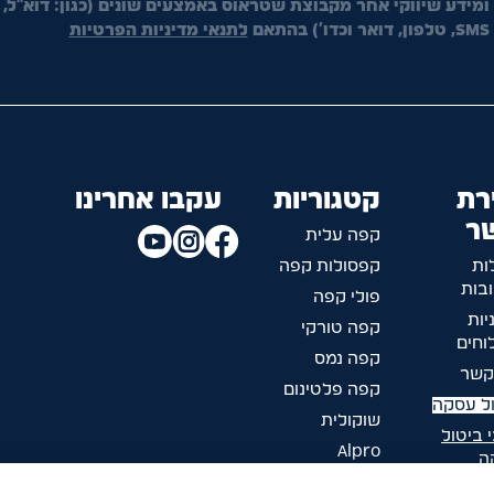
ומידע שיווקי אחר מקבוצת שטראוס באמצעים שונים (כגון: דוא"ל,
SMS, טלפון, דואר וכדו') בהתאם
לתנאי מדיניות הפרטיות
רת
קטגוריות
עקבו אחרינו
ר
קפה עלית
ות
קפסולות קפה
בות
פולי קפה
יות
קפה טורקי
חים
קפה נמס
קשר
קפה פלטינום
ל עסקה
שוקולית
 ביטול
Alpro
ה
ליד הקפה