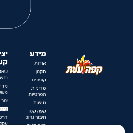
מידע
יצי
קש
אודות
תקנון
שאל
ותשו
קופונים
מדינ
מדיניות
משלו
הפרטיות
צור 
נגישות
ביטו
קפה קטן
חיבור גדול
דרכי
עסק
חוות דעת