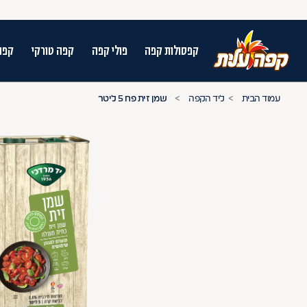
קפסולות קפה
פולי קפה
קפה טורקי
קפה
על מנת לנווט בתת תפריט יש להשתמש במק
עמוד הבית
ליד הקפה
שמן זית פח 5 ליטר
n arrow keys to navigate search results.