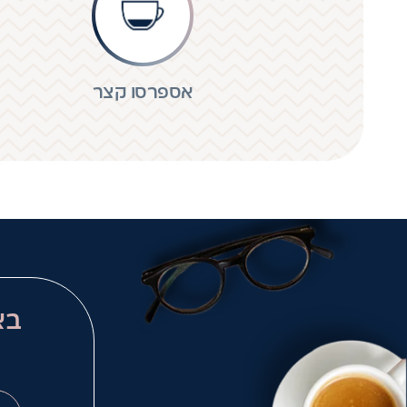
אספרסו קצר
בא