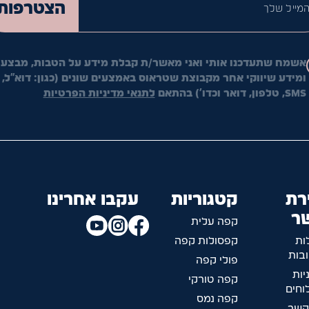
הצטרפות
אשמח שתעדכנו אותי ואני מאשר/ת קבלת מידע על הטבות, מבצעי
ומידע שיווקי אחר מקבוצת שטראוס באמצעים שונים (כגון: דוא"ל,
SMS, טלפון, דואר וכדו') בהתאם
לתנאי מדיניות הפרטיות
רת
קטגוריות
עקבו אחרינו
ר
קפה עלית
ות
קפסולות קפה
בות
פולי קפה
יות
קפה טורקי
חים
קפה נמס
קשר