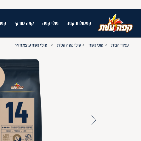
קפסולות קפה
פולי קפה
קפה טורקי
קפה
על מנת לנווט בתת תפריט יש להשתמש במק
עמוד הבית
פולי קפה
פולי קפה עלית
פולי קפה עוצמה 14
n arrow keys to navigate search results.