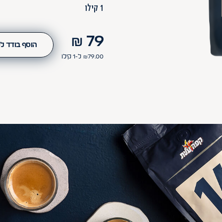
1 קילו
₪
79
הוסף בודד ל
79.00
₪
ל-1
קילו