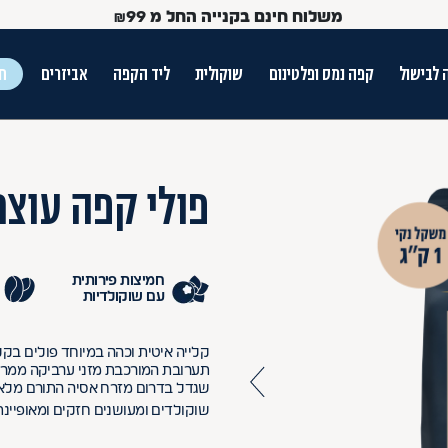
משלוח חינם בקנייה החל מ
99
₪
 לבישול
קפה נמס ופלטינום
שוקולית
ליד הקפה
אביזרים
חג
ש הטאב
פולי קפה עוצמה
חמיצות פירותית
עם שוקולדיות
Use Up and Dow
תערובת המורכבת מזני ערביקה ממרכ
שגדל בדרום מזרח אסיה התורם מלאות
שוקולדים ומעושנים חזקים ומאופיינת