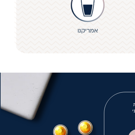
אמריקנו
י
לך