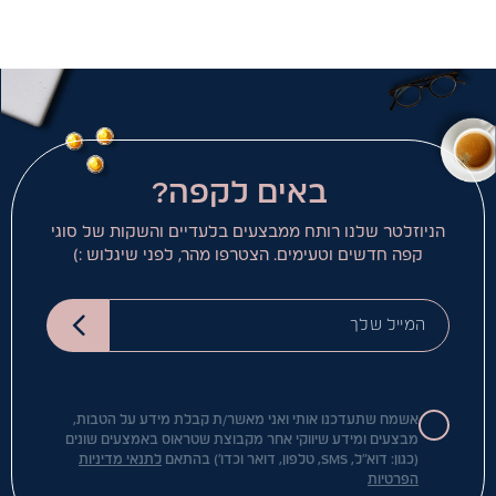
באים לקפה?
הניוזלטר שלנו רותח ממבצעים בלעדיים והשקות של סוגי
קפה חדשים וטעימים. הצטרפו מהר, לפני שיגלוש :)
המייל שלך
אשמח שתעדכנו אותי ואני מאשר/ת קבלת מידע על הטבות,
מבצעים ומידע שיווקי אחר מקבוצת שטראוס באמצעים שונים
(כגון: דוא"ל, SMS, טלפון, דואר וכדו') בהתאם
לתנאי מדיניות
הפרטיות