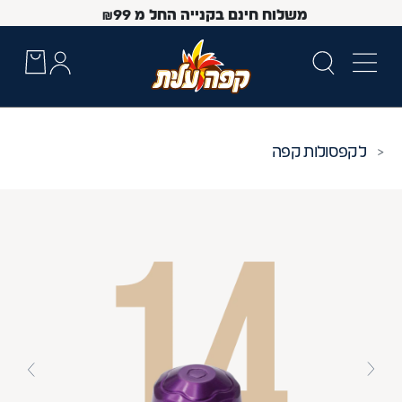
משלוח חינם בקנייה החל מ
99
₪
קפסולות קפה
 Up and Down arrow keys to navigate search results.