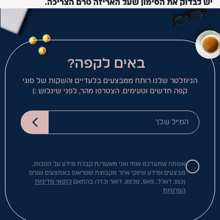
יש לבדוק את הסימון שעל האריזה טרם הצריכה.
באים לקפה?
הניוזלטר שלנו רותח ממבצעים בלעדיים והשקות של סוגי
קפה חדשים וטעימים. הצטרפו מהר, לפני שיגלוש :)
המייל שלך
אשמח שתעדכנו אותי ואני מאשר/ת קבלת מידע על הטבות,
מבצעים ומידע שיווקי אחר מקבוצת שטראוס באמצעים שונים
(כגון: דוא"ל, SMS, טלפון, דואר וכדו') בהתאם
לתנאי מדיניות
הפרטיות