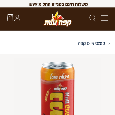
משלוח חינם בקנייה החל מ
99
₪
נמס אייס קפה
 Up and Down arrow keys to navigate search results.