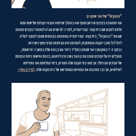
"
Oryoss
" של אור שוקרון
אור התאהבה בקיבוץ ארז שבעוטף עזה במהלך שירותה הצבאי כקצינת שלישות ומאז
חלמה להקים שם בית קפה- קונדיטוריה, לפני כ-10 שנים עברה להתגורר בקיבוץ ופתחה
שם את "
Oryosss
", בית קפה- קונדיטוריה המתמחה בקינוחים שהפך למוקד לעליה
לרגל לכל חובבי הקפה והמתוקים, לאחרונה היא גם פתחה סניף נוסף בשדרות.
בבוקר ה-7 באוקטובר אור שהתה בממ''ד ביחד עם בן הזוג שלה במשך כ-14 שעות,
מחבלים ירו על הקיבוץ והפכו את גן העדן שבו גרה לגיהנום, בזכות נחישות כיתת הכוננות
של הקיבוץ הם ניצלו. אך מאז בתי הקפה שלה סגורים, בימי המלחמה אור התגייסה
למילואים, אך כבר מתכננת את הפתיחה המחודשת של בית הקפה שלה.
למידע נוסף >