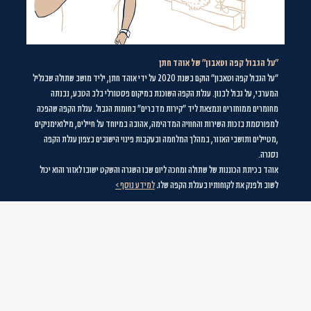
"על
הגבול קפה וטאבון" של אוהד חתן
"על הגבול קפה וטאבון" הוקם בשנת 2020 על ידי אוהד חתן, יליד מושב שתולה שבגליל
המערבי, על גבול לבנון. עגלת הקפה השוכנת במיקום פסטורלי בלב הטבע, נבנתה
מחומרים ממוחזרים ונמצאת ליד "קירות מדברים" בחומות הגבול. עגלת הקפה שהפכה
למפורסמת בזכות השירות והחוויה המדהימה, אהובה במיוחד על חיילים, מילואימניקים
,מטיילים ותושבי האזור, במהלך המלחמה ובעקבות פינוי הישובים בצפון עגלת הקפה
נסגרה.
אוהד בכיתת הכוננות של שתולה ומחכה ליום שבו השגרה והשקט ישובו לאזור והוא יכול
לשוב ולפנק את לקוחותיו בעגלת הקפה שלו
.
למידע נוסף >