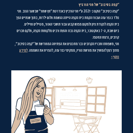
"קפה בסיבוב" של חגי הורביץ
"קפה בסיבוב" הוקם ב-2021 ע''י חגי הורביץ באנדרטת "חץ שחור" שבשער הנגב. חגי
נולד בכפר עזה ועבורו הקמת בית הקפה הייתה הגשמת חלום ילדות, בתוך שנתיים הפך
בית הקפה לנקודת ציון ולמקום מפגש קבוע עבור תושבי האזור, מטיילים וחיילים.
ביום שבת, ה-7 באוקטובר, בית הקפה נבזז והוצת ורבים מלקוחות הקפה, חלקם חברים
קרובים, נרצחו ונחטפו.
חגי, משפחתו וחבריו הקרובים כבר מתכננים את הפתיחה המחודשת של "קפה בסיבוב",
מתוך רצון להמשיך את מורשת הוריו, ממקימי כפר עזה, להפריח את השממה.
למידע
נוסף
>