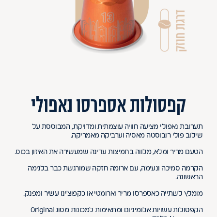
קפסולות אספרסו נאפולי
תערובת נאפולי מציעה חוויה עוצמתית ומדויקת, המבוססת על
שילוב פולי רובוסטה מאסיה וערביקה מאמריקה.
הטעם מריר ומלא, מלווה בחמיצות עדינה שמעשירה את האיזון בכוס.
הקרמה סמיכה ונעימה, עם ארומה חזקה שמורגשת כבר בלגימה
הראשונה.
מומלץ לשתייה כאספרסו מריר וארומטי או כקפוצ'ינו עשיר ומפנק.
הקפסולות עשויות אלומיניום ומתאימות למכונות מסוג Original