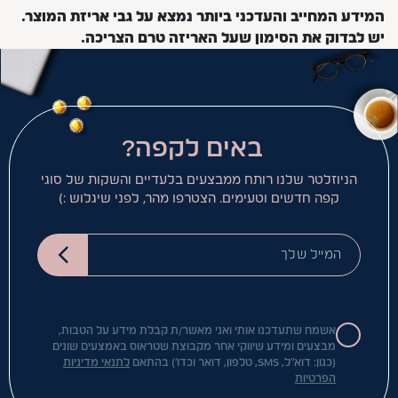
המידע המחייב והעדכני ביותר נמצא על גבי אריזת המוצר.
יש לבדוק את הסימון שעל האריזה טרם הצריכה.
באים לקפה?
הניוזלטר שלנו רותח ממבצעים בלעדיים והשקות של סוגי
קפה חדשים וטעימים. הצטרפו מהר, לפני שיגלוש :)
המייל שלך
אשמח שתעדכנו אותי ואני מאשר/ת קבלת מידע על הטבות,
מבצעים ומידע שיווקי אחר מקבוצת שטראוס באמצעים שונים
(כגון: דוא"ל, SMS, טלפון, דואר וכדו') בהתאם
לתנאי מדיניות
הפרטיות