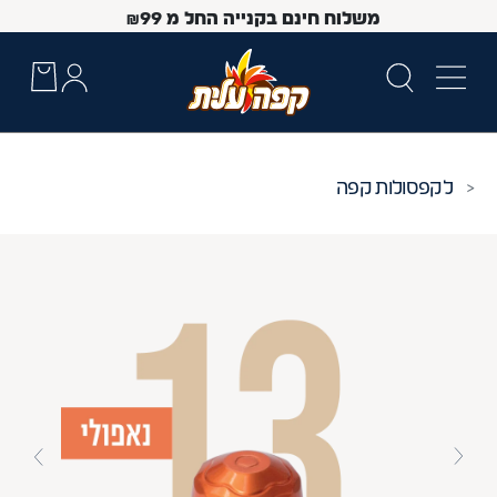
משלוח חינם בקנייה החל מ
99
₪
קפסולות קפה
 Up and Down arrow keys to navigate search results.