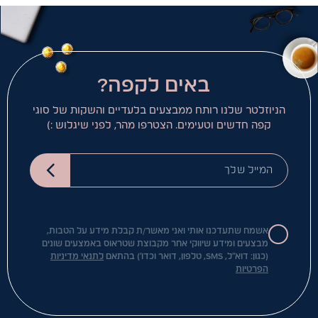
באים לקפה?
הניוזלטר שלנו רותח ממבצעים בלעדיים והשקות של סוגי
קפה חדשים וטעימים. הצטרפו מהר, לפני שיגלוש :)
המייל שלך
אשמח שתעדכנו אותי ואני מאשר/ת קבלת מידע על הטבות,
מבצעים ומידע שיווקי אחר מקבוצת שטראוס באמצעים שונים
(כגון: דוא"ל, SMS, טלפון, דואר וכדו') בהתאם
לתנאי מדיניות
הפרטיות