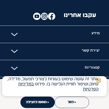
עקבו אחרינו
מידע
יצירת קשר
קטגוריות
אתר זה עושה שימוש בעוגיות לצורכי תפעול, מדידה,
שיווק ושיפור חוויית הגלישה בו. פירוט
במדיניות
האתר מאובטח עם
₪
17
הפרטיות
34.00
₪
ל- 100
ג'
+ לסל
+ הוספה לחבילה