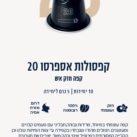
קפסולות אספרסו 20
קפה חזק אש
10 יחידות
5 גרם ליחידה
דרום
חזק
100%
מזרח
ועוצמתי
רובוסטה
אסיה
קפה עוצמתי במיוחד, מרירות גבוהה,תבליני עם טעמים קלויים
ומעושנים. הפולים מהודו שנבחרו בקפידה ע''י צוות הפיתוח שלנו וכן
הקלייה המסורתית בפרופיל איטי וכהה מאד, יוצרים את תערובת