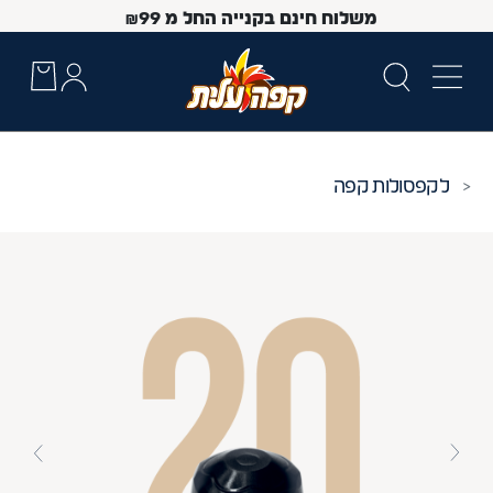
משלוח חינם בקנייה החל מ
99
₪
קפסולות קפה
 Up and Down arrow keys to navigate search results.