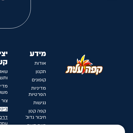
מידע
יצי
קש
אודות
תקנון
שאל
ותשו
קופונים
מדינ
מדיניות
משלו
הפרטיות
צור 
נגישות
ביטו
קפה קטן
חיבור גדול
דרכי
עסק
חוות דעת