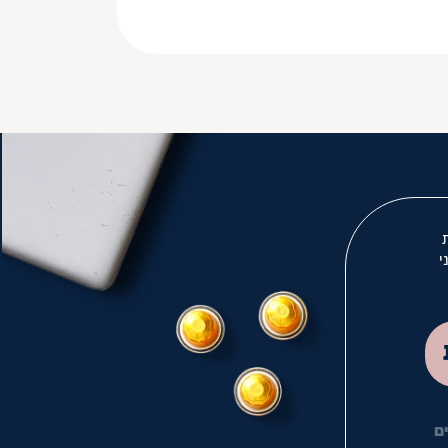
י
לך
ם