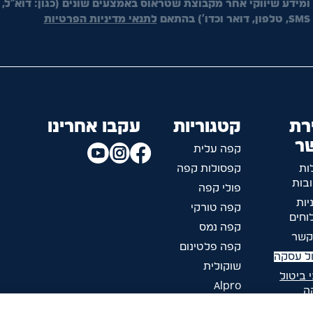
ומידע שיווקי אחר מקבוצת שטראוס באמצעים שונים (כגון: דוא"ל,
SMS, טלפון, דואר וכדו') בהתאם
לתנאי מדיניות הפרטיות
רת
קטגוריות
עקבו אחרינו
ר
קפה עלית
ות
קפסולות קפה
בות
פולי קפה
יות
קפה טורקי
חים
קפה נמס
קשר
קפה פלטינום
ל עסקה
שוקולית
 ביטול
Alpro
ה
ליד הקפה