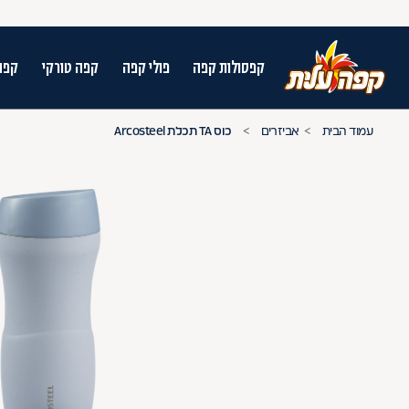
קפסולות קפה
פולי קפה
קפה טורקי
קפה
על מנת לנווט בתת תפריט יש להשתמש במק
עמוד הבית
אביזרים
כוס TA תכלת Arcosteel
n arrow keys to navigate search results.