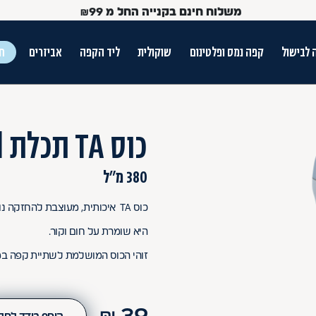
משלוח חינם בקנייה החל מ
99
₪
 לבישול
קפה נמס ופלטינום
שוקולית
ליד הקפה
אביזרים
חג
ש הטאב
כוס TA תכלת Arcosteel
380 מ"ל
כוס TA איכותית, מעוצבת להחזקה נוחה.
היא שומרת על חום וקור.
זוהי הכוס המושלמת לשתיית קפה במה
Use Up and Dow