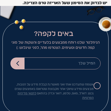
יש לבדוק את הסימון שעל האריזה טרם הצריכה.
באים לקפה?
הניוזלטר שלנו רותח ממבצעים בלעדיים והשקות של סוגי
קפה חדשים וטעימים. הצטרפו מהר, לפני שיגלוש :)
המייל שלך
אשמח שתעדכנו אותי ואני מאשר/ת קבלת מידע על הטבות,
מבצעים ומידע שיווקי אחר מקבוצת שטראוס באמצעים שונים
(כגון: דוא"ל, SMS, טלפון, דואר וכדו') בהתאם
לתנאי מדיניות
הפרטיות