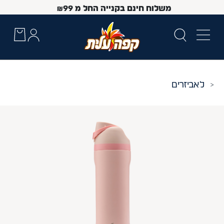
משלוח חינם בקנייה החל מ
99
₪
אביזרים
 Up and Down arrow keys to navigate search results.