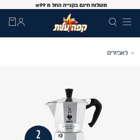
משלוח חינם בקנייה החל מ
99
₪
אביזרים
 Up and Down arrow keys to navigate search results.