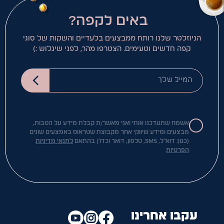
באים לקפה?
הניוזלטר שלנו רותח ממבצעים בלעדיים והשקות של סוגי
קפה חדשים וטעימים. הצטרפו מהר, לפני שיגלוש :)
המייל שלך
אשמח שתעדכנו אותי ואני מאשר/ת קבלת מידע על הטבות,
מבצעים ומידע שיווקי אחר מקבוצת שטראוס באמצעים שונים
(כגון: דוא"ל, SMS, טלפון, דואר וכדו') בהתאם
לתנאי מדיניות
הפרטיות
עקבו אחרינו