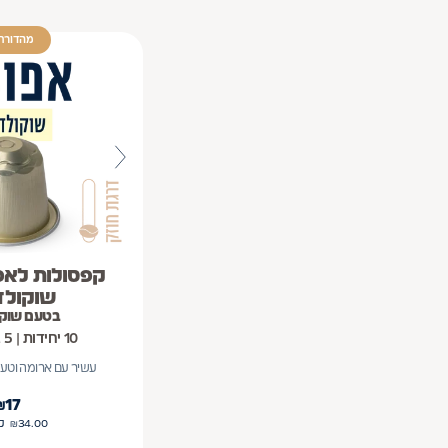
מהדורת 
קפסולות לאפ
שוקולד 
בטעם שוקו
10 יחידות | 5 גרם ליחידה
עשיר עם ארומה וטעם
₪
17
34.00
₪
ל- 