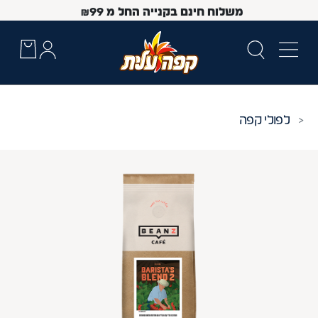
משלוח חינם בקנייה החל מ
99
₪
פולי קפה
 Up and Down arrow keys to navigate search results.