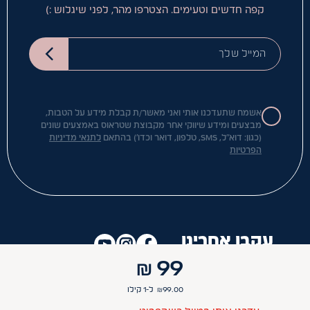
קפה חדשים וטעימים. הצטרפו מהר, לפני שיגלוש :)
המייל שלך
אשמח שתעדכנו אותי ואני מאשר/ת קבלת מידע על הטבות,
מבצעים ומידע שיווקי אחר מקבוצת שטראוס באמצעים שונים
(כגון: דוא"ל, SMS, טלפון, דואר וכדו') בהתאם
לתנאי מדיניות
הפרטיות
עקבו אחרינו
₪
99
99.00
₪
ל-1
קילו
מידע