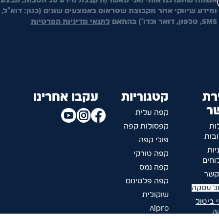
אשמח שתעדכנו אותי ואני מאשר/ת קבלת מידע על הטבות, מבצעי
ומידע שיווקי אחר מקבוצת שטראוס באמצעים שונים (כגון: דוא"ל,
SMS, טלפון, דואר וכדו') בהתאם
לתנאי מדיניות הפרטיות
רת
קטגוריות
עקבו אחרינו
ר
קפה עלית
ות
קפסולות קפה
בות
פולי קפה
יות
קפה טורקי
חים
קפה נמס
קשר
קפה פלטינום
ל עסקה
שוקולית
 ביטול
Alpro
ה