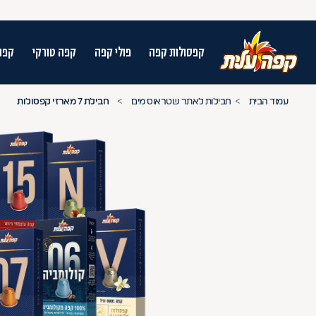
קפסולות קפה
פולי קפה
קפה טורקי
קפה
על מנת לנווט בתת תפריט יש להשתמש במק
עמוד הבית
חבילות לאתר שטראוס מים
חבילת 7 מארזי קפסולות
n arrow keys to navigate search results.