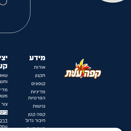
מידע
יצי
קש
אודות
תקנון
שאל
ותשו
קופונים
מדינ
מדיניות
משלו
הפרטיות
צור 
נגישות
ביטו
קפה קטן
חיבור גדול
דרכי
עסק
חוות דעת