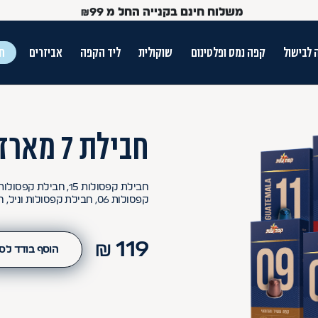
משלוח חינם בקנייה החל מ
99
₪
 לבישול
קפה נמס ופלטינום
שוקולית
ליד הקפה
אביזרים
חג
ש הטאב
חבילת 7 מארזי קפסולות
קפסולות 06, חבילת קפסולות וניל, חבילת קפסולות אגוזי לוז
₪
119
הוסף בודד לס
Use Up and Dow