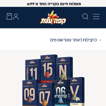
משלוח חינם בקנייה החל מ
99
₪
חבילות לאתר שטראוס מים
 Up and Down arrow keys to navigate search results.