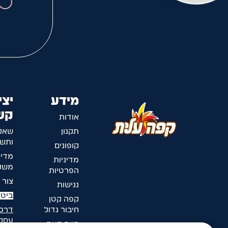
מידע
יצי
קש
אודות
תקנון
שאל
ותשו
קופונים
מדינ
מדיניות
משלו
הפרטיות
צור 
נגישות
ביטו
קפה קטן
חיבור גדול
דרכי
עסק
חוות דעת