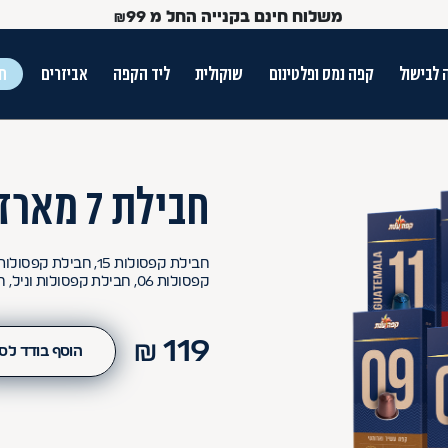
משלוח חינם בקנייה החל מ
99
₪
 לבישול
קפה נמס ופלטינום
שוקולית
ליד הקפה
אביזרים
חג
ש הטאב
חבילת 7 מארזי קפסולות
קפסולות 06, חבילת קפסולות וניל, חבילת קפסולות אגוזי לוז
₪
119
הוסף בודד לס
Use Up and Dow