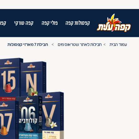
קפסולות קפה
פולי קפה
קפה טורקי
קפה
על מנת לנווט בתת תפריט יש להשתמש במק
עמוד הבית
חבילות לאתר שטראוס מים
חבילת 7 מארזי קפסולות
n arrow keys to navigate search results.