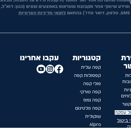
אשמח שתעדכנו אותי ואני מאשר/ת קבלת מידע על הטבות, מבצעי
ומידע שיווקי אחר מקבוצת שטראוס באמצעים שונים (כגון: דוא"ל,
SMS, טלפון, דואר וכדו') בהתאם
לתנאי מדיניות הפרטיות
רת
קטגוריות
עקבו אחרינו
ר
קפה עלית
ות
קפסולות קפה
בות
פולי קפה
יות
קפה טורקי
חים
קפה נמס
קשר
קפה פלטינום
ל עסקה
שוקולית
 ביטול
Alpro
ה