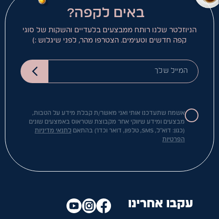
באים לקפה?
הניוזלטר שלנו רותח ממבצעים בלעדיים והשקות של סוגי
קפה חדשים וטעימים. הצטרפו מהר, לפני שיגלוש :)
המייל שלך
אשמח שתעדכנו אותי ואני מאשר/ת קבלת מידע על הטבות,
מבצעים ומידע שיווקי אחר מקבוצת שטראוס באמצעים שונים
(כגון: דוא"ל, SMS, טלפון, דואר וכדו') בהתאם
לתנאי מדיניות
הפרטיות
עקבו אחרינו