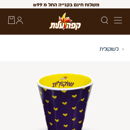
משלוח חינם בקנייה החל מ
99
₪
שוקולית
 Up and Down arrow keys to navigate search results.